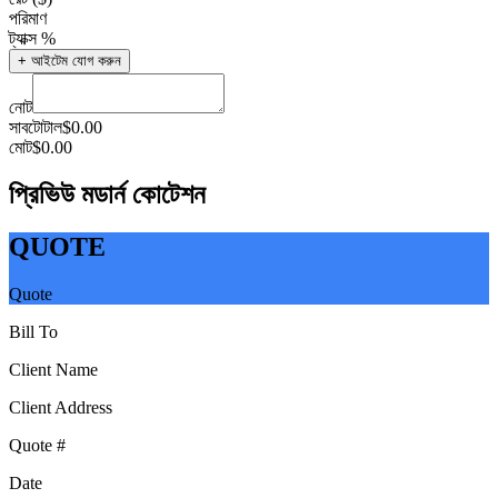
পরিমাণ
ট্যাক্স %
+
আইটেম যোগ করুন
নোট
সাবটোটাল
$
0.00
মোট
$
0.00
প্রিভিউ মডার্ন কোটেশন
QUOTE
Quote
Bill To
Client Name
Client Address
Quote #
Date